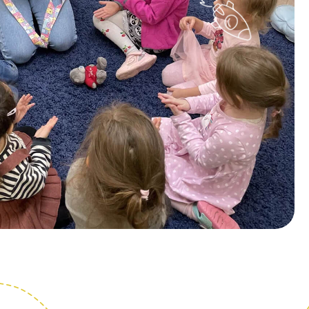
вку — и мы
обный день
тва с центром