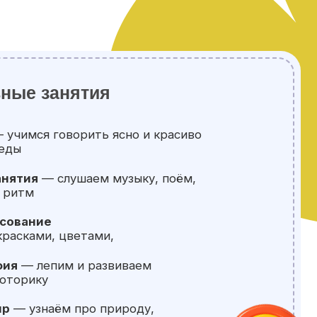
шаем музыку, поём,
етами,
и развиваем
про природу,
в песке для
ств
ваем истории,