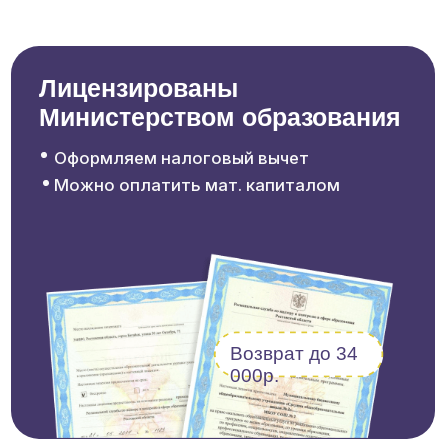
по во
инистерством образования
подго
Оформляем налоговый вычет
Группы н
Можно оплатить мат. капиталом
педагог 
Возврат до 34
000р.