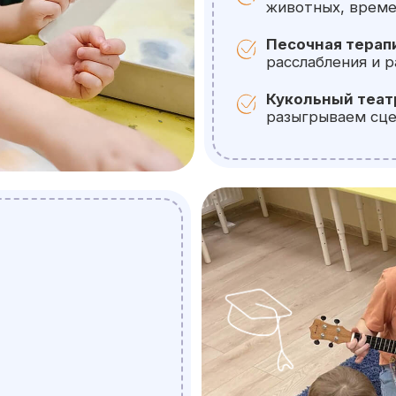
аждое
оста