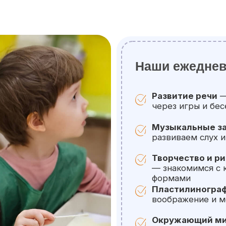
Музыкальные занятия
— слу
развиваем слух и ритм
Творчество и рисование
— знакомимся с красками, цв
формами
Пластилинография
— лепим 
воображение и моторику
Окружающий мир
— узнаём 
животных, времена года
Песочная терапия
— играем 
расслабления и развития чув
Кукольный театр
— придумы
разыгрываем сценки