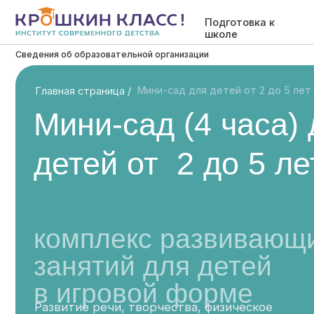
Подготовка к
Семе
школе
Сведения об образовательной организации
Мини-сад для детей от 2 до 5 лет
Главная страница /
Мини-сад (4 часа) дл
детей от 2 до 5 лет
комплекс развивающих
занятий для детей
в игровой форме
Развитие речи, творчества, физическое
развитие и социализация в уютном
пространстве, где ребёнку комфортно,
спокойно и интересно