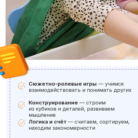
Сюжетно-ролевые игры
— учимся
взаимодействовать и понимать других
Конструирование
— строим
из кубиков и деталей, развиваем
мышление
Логика и счёт
— считаем, сортируем,
находим закономерности
Физическое развитие
— играем, танцуем,
бегаем, проходим полосу препятствий
Наши методисты тщательно продумывают к
занятие, чтобы уровень сложности подходил
ребенку, был ему по силам, но с элементом р