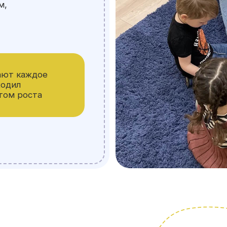
Оставьте зая
подберём уд
для знакомс