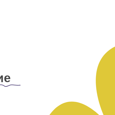
ятия
рить ясно и красиво