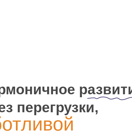
моничное развитие
перегрузки,
отливой
Наши ежедневные зан
Развитие речи
— учимся гово
через игры и беседы