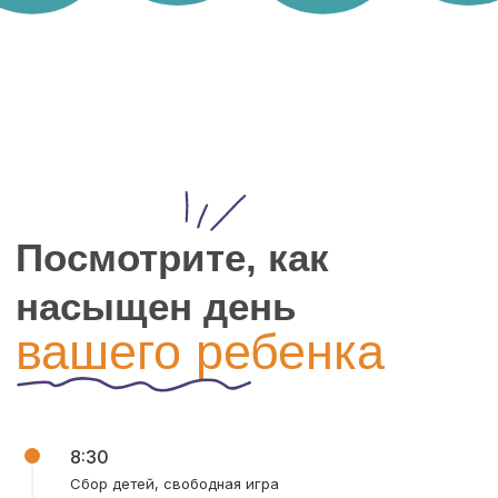
уверенно и
защищенно
Вы можете наблюдать
за занятиями ребёнка прямо
из зоны ожидания
Во всём центре установлено
видеонаблюдение, а вход
в центр осуществляется через
систему контроля
Ежедневная уборка
по стандартам СанПиН
и регулярное проветривание
помещений
Работают рециркуляторы воздуха,
а все игрушки, поверхности
8:30
и материалы проходят обработку
Сбор детей, свободная игра
строго по графику