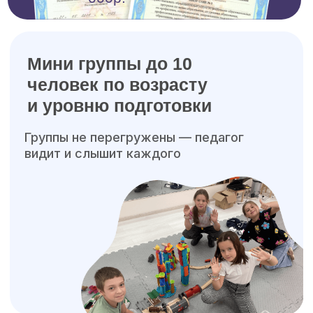
В процессе игр и тематических
занятий мы формируем
у ребёнка навыки, которые
пригодятся ему в будущем:
Коммуникация и умение
работать в команде
Эмоциональный интеллект
и уверенность в себе
Ответственность
и самостоятельность
Навыки планирования
и принятия решений
Любовь к знаниям
и мотивацию к учёбе