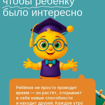
Оформляем налоговый
вычет
Можно оплатить мат.
капиталом
Стоимость:
Абонемент на 1 неделю
22 900р.
Пакет от 2 до 5 недель
21 900р.*
22 900р.
Пакет более 5 недель
20 900р.*
22 900р.
С 1 апреля повышение цен!