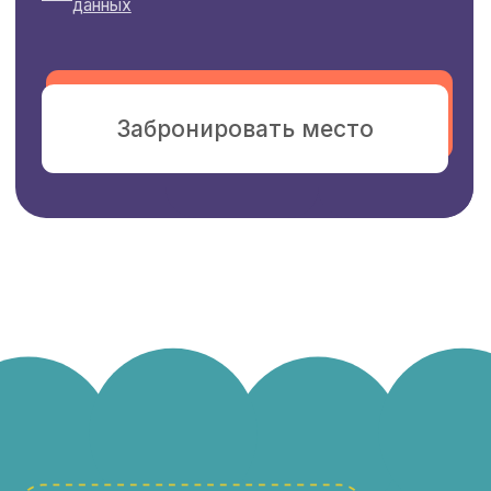
Всё — через игру, движение,
творчество
чтобы ребёнку
было интересно
Ребёнок не просто проводит
время — он растёт, открывает
в себе новые способности
и находит друзей. Каждое утро