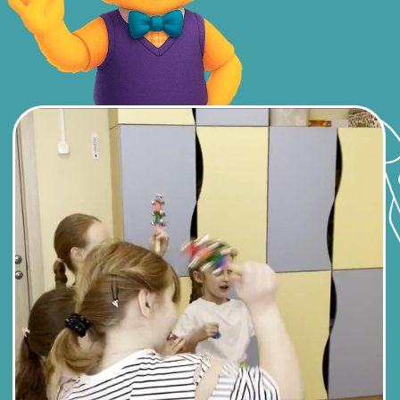
отдельно)
Без скрытых доплат! Все
активности и развлечения
входят в стоимость
программы
(питание
оплачивается
отдельно)