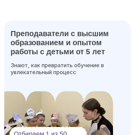
Лицензированы
Министерством
образования
Оформляем налоговый вычет
Можно оплатить мат. капиталом
Возврат до 34
000р.
Мини группы до 10
человек по возрасту
и уровню подготовки
Группы не перегружены — педагог
видит и слышит каждого