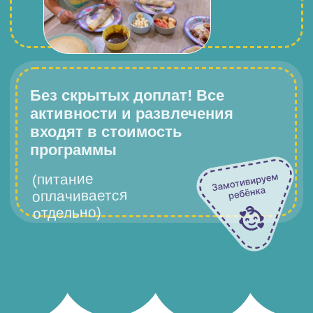
ул. Проспект Вернадского,
63 Москва
Летние каникулы
с 1 июня по 30 августа
Зимние каникулы
с 5 по 10 января
Преимущества нашего центра
Создаем атмосферу,
в которой дети
чувствуют себя