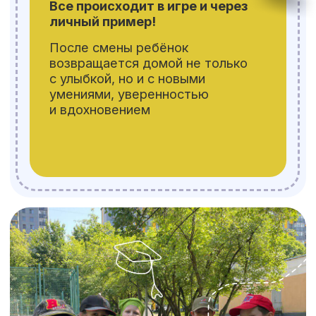
данных
Забронировать место
Не бывает одинаковых дней!
Каждая неделя и каждый день
посвящены новой теме —
от «Путешествия в Бразилию»
до «Мира профессий будущего»