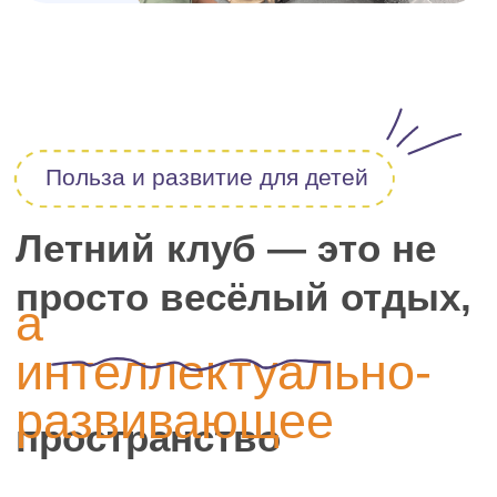
Помимо основной
программы, каждый неделю
предусмотрены:
Выездные мероприятия (музеи,
выставки, экскурсии)
Походы в парк
Отчетные мероприятия для
родителей
Ярмарка - "Крошмаркет"