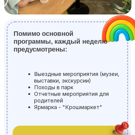
тематические проекты
подвижные игры, квесты и
спортивные соревнования
весёлые праздники и
еженедельные ярмарки
прогулки на охраняемой зелёной
территории
Оставьте заявку —
мы свяжемся с вами,
забронируем место
и ответим на все вопросы
+7
Я даю согласие на
обработку персональных