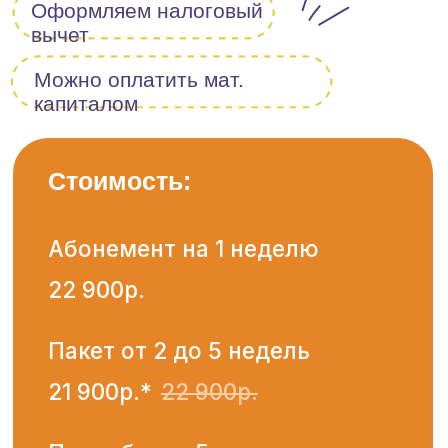
В нашем Институте детства
есть библиотека знаний. Здесь
собраны самые полезные
материалы для родителей
Присоединяйтесь
к нашему
Telegram-каналу!
Советы от педагогов и психологов