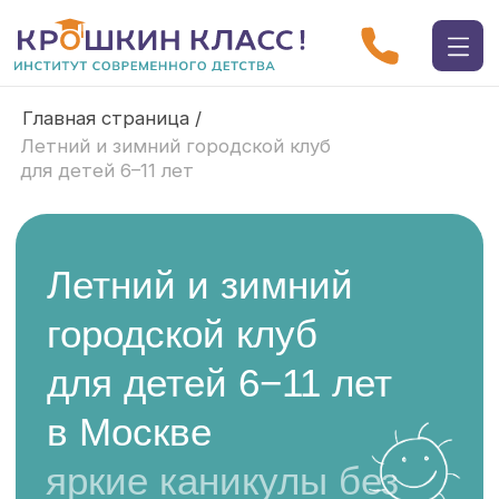
Главная страница /
Летний и зимний городской клуб
для детей 6–11 лет
Летний и зимний
городской клуб
для детей 6−11 лет
в Москве
яркие каникулы без
гаджетов: весёлые
приключения каждый
день!
Пока вы работаете, ваш ребёнок узнает
новое и наполняет каникулы
впечатлениями, дружбой и радостью