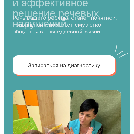
Записаться на диагностику